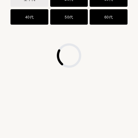
（ジメチコン／ビニルジメチコン）クロスポリマー
塩化Ca
40代
50代
60代
クロルフェネシン
アルギニン
ヒドロキシアパタイト
トコフェロール
酸化亜鉛
フェノキシエタノール
酸化鉄