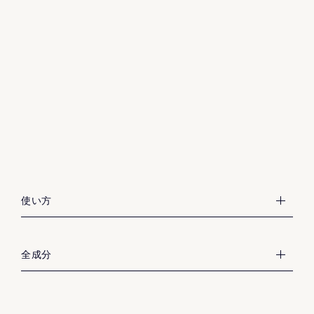
ファンデーションの仕上げや、化粧直しにお使いくださ
使い方
い。パフに適量をとり、お肌を軽くおさえるようにして
なじませます。
タルク
全成分
マイカ
シリカ
窒化ホウ素