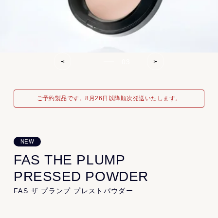
Product
All
Skin Care
Body Care
03
Base Make
ご予約製品です。8月26日以降順次発送いたします。
Information
News
Topics
Journal
Recruit
Gift
NEW
FAS THE PLUMP
PRESSED POWDER
About
FAS ザ プランプ プレストパウダー
About FAS
Store
FAQ