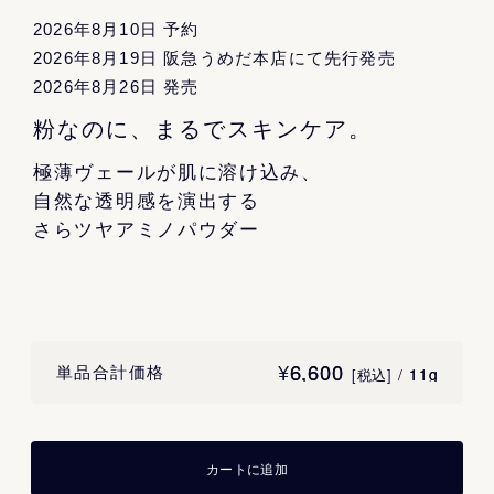
2026年8月10日 予約
2026年8月19日 阪急うめだ本店にて先行発売
2026年8月26日 発売
Company
Privacy Policy
Terms
©
2026
FAS
粉なのに、まるでスキンケア。
極薄ヴェールが肌に溶け込み、
自然な透明感を演出する
さらツヤアミノパウダー
¥
6,600
6,600
単品合計価格
/
11g
11g
[税込]
カートに追加