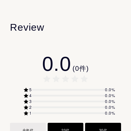
ステアリン酸亜鉛
水
ジメチコン
Review
グリセリン
デカイソステアリン酸ポリグリセリルー10
トリ（カプリル酸／カプリン酸）グリセリル
0.0
イソノナン酸イソノニル
サッカロミセス／コメ発酵液
(
0
件)
ロドトルラ／イチジク果実発酵油
プロパンジオール
5
0.0
%
エチルヘキシルグリセリン
4
0.0
%
3
0.0
%
ステアロイルグルタミン酸2Na
2
0.0
%
水添（スチレン／ブタジエン）コポリマー
1
0.0
%
（ジフェニルジメチコン／ビニルジフェニルジメチコン
／シルセスキオキサン）クロスポリマー
全年代
20代
30代