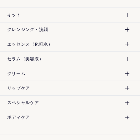
キット
クレンジング・洗顔
エッセンス（化粧水）
セラム（美容液）
クリーム
リップケア
スペシャルケア
¥
22,000
¥
22,000
[税込]
[税込]
ボディケア
¥
5,940
¥
5,940
[税込]
[税込]
¥
7,200
¥
11,550
[税込]
[税込]
180mL
180mL
120mL
200mL