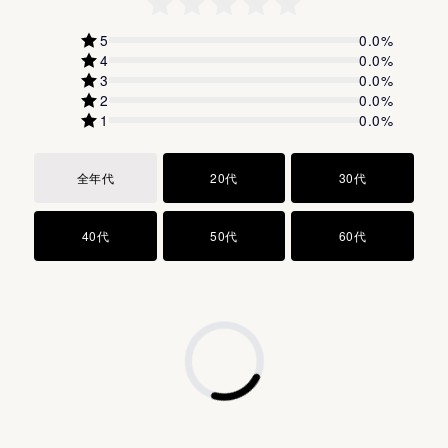
コーン油
保管しないでください。
5
0.0
%
クエン酸Na
4
0.0
%
クエン酸
3
0.0
%
2
0.0
%
キサンタンガム
1
0.0
%
フェノキシエタノール
香料
全年代
20代
30代
40代
50代
60代