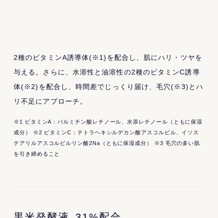
2種のビタミンA誘導体(※1)を配合し、肌にハリ・ツヤを
与える。さらに、水溶性と油溶性の2種のビタミンC誘導
体(※2)を配合し、時間差でじっくり届け、毛穴(※3)とハ
リ不足にアプローチ。
※1 ビタミンA：パルミチン酸レチノール、水添レチノール（ともに保湿
成分） ※2 ビタミンC：テトラヘキシルデカン酸アスコルビル、イソス
テアリルアスコルビルリン酸2Na（ともに保湿成分） ※3 毛穴の多い肌
を引き締めること
黒米発酵液
31%配合