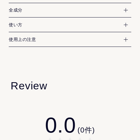
グリセリン
全成分
サッカロミセス/コメ発酵液
プロパンジオール
化粧水で肌を整えた後、スポイト1回分を手のひらに出
使い方
PEG-30水添ヒマシ油
お肌に異常が生じていないかよく注意して使用してくだ
し、気になる部分を中心に顔全体になじませてくださ
使用上の注意
水
さい。
い。
加水分解コーンスターチ
傷、はれもの、湿疹等、異常のあるときは使わないでく
パルミチン酸レチノール
ださい。
水添レチノール
使用中、又は使用後日光にあたって、 赤味、はれ、かゆ
テトラヘキシルデカン酸アスコルビル
み、刺激、色抜け(白斑等)や黒ずみ等の異常があらわれた
Review
アロマ調香デザイナーの齋藤智子さん監修の元、晴れた
イソステアリルアスコルビルリン酸2Na
ときは、使用を中止し、皮膚科専門医等にご相談される
日の哲学の道の朝6時をイメージした香りを開発。みずみ
ビスPEG-18メチルエーテルジメチルシラン
ことをおすすめします。
ずしい草花の奥に、柚子と檜がほんのりと。透明感のあ
シアノコバラミン
そのまま使用を続けますと悪化することがあります。
るエレガントなハーバルシトラスの香りが、スキンケア
0.0
カラメル
使用後は必ずしっかりキャップをしめてください。
タイムを癒やしの時間に昇華します。
エチルヘキシルグリセリン
乳幼児の手の届かないところに保管してください。
(
0
件)
トリ(カプリル酸/カプリン酸)グリセリル
極端に高温又は低温の場所、直射日光のあたる場所には