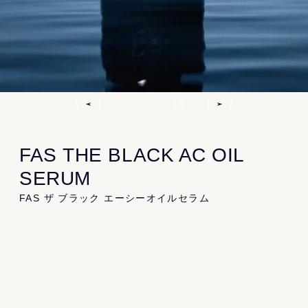
Product
All
Kit
Cleansing
Essence
Serum
Cream
Lip
Specialcare
Bodycare
03
FAS THE BLACK AC OIL
Information
SERUM
News
Topics
Journal
FAS ザ ブラック エーシーオイルセラム
Recruit
Gift
発酵科学 × ビタミンの力。大人の肌悩みに
About
ハリ・ツヤを。
ビタミンA誘導体*¹とビタミンC誘導体*²を2
About FAS
Store
FAQ
種ずつ配合。