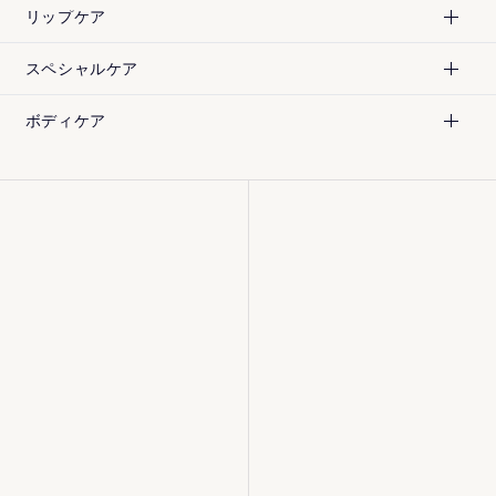
リップケア
スペシャルケア
¥
7,200
¥
5,940
[税込]
[税込]
ボディケア
¥
5,940
¥
5,940
[税込]
[税込]
¥
11,550
¥
7,200
[税込]
[税込]
180mL
180mL
200mL
120mL
¥
12,100
[税込]
¥
12,100
[税込]
¥
24,220
¥
15,140
30mL
[税込]
[税込]
30mL
80g
50g
¥
4,180
¥
5,060
[税込]
[税込]
4.4g
12g
¥
16,500
¥
6,600
[税込]
[税込]
15g
10枚
¥
4,400
¥
4,400
[税込]
[税込]
40g
40g