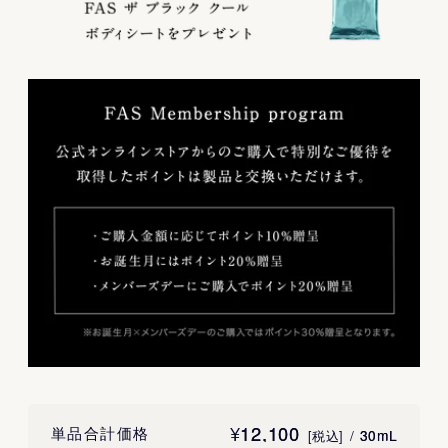
¥
12,100
12,100
単品合計価格
/
30mL
30mL
[税込]