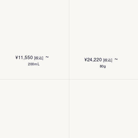
¥
6,930
[税込]
¥
6,930
[税込]
250mL
250mL
~
¥
11,550
~
[税込]
¥
24,220
[税込]
200mL
80g
FASインタビュー動画