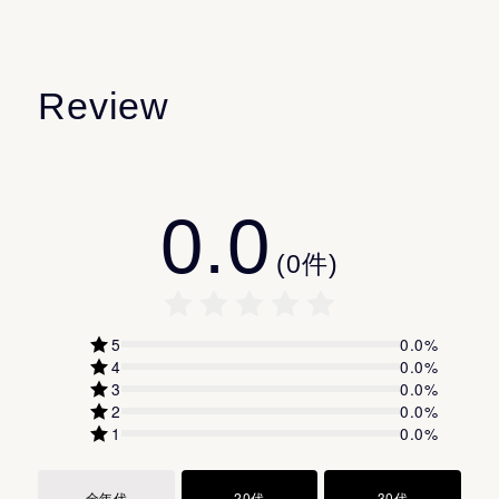
水素添加大豆リン脂質
水素添加大豆リゾリン脂質
化粧品がお肌に合わないとき、即ち次のような場合に
メドウフォーム油
は、使用を中止してください。
Review
アロマ調香デザイナーの齋藤智子さん監修の元、晴れた
シア脂
そのまま化粧品類の使用を続けますと、症状を悪化さ
日の哲学の道の朝6時をイメージした香りを開発。みずみ
精製水
せることがありますので、
ずしい草花の奥に、柚子と檜がほんのりと。透明感のあ
ジリノール酸ジ（フィトステリル／イソステアリル／セ
皮膚科専門医等にご相談されることをおすすめしま
るエレガントなハーバルシトラスの香りが、スキンケア
0.0
チル／ステアリル／ベヘニル）
す。
タイムを癒やしの時間に昇華します。
付属のスパチュラで、手のひらに大き目のパール粒２個
グルコシルヘスペリジン
(1) 使用中、赤み・はれ・かゆみ・刺激・色抜け（白斑
(
0
件)
分をとり、顔全体をひきあげるようになじませてくださ
濃グリセリン
等）や黒ずみ等の異常があらわれた場合
たどりついたのは黒い米の発酵
い。
カルボキシビニルポリマー
(2) 使用したお肌に、直射日光があたって上記のような
5
0.0
%
メチルポリシロキサン
異常があらわれた場合
4
0.0
%
α−オレフィンオリゴマー
3
0.0
%
傷やはれもの、しっしん等、異常のある部位にはお使い
2
0.0
%
トリ２−エチルヘキサン酸グリセリル
にならないでください。
1
0.0
%
モノステアリン酸ポリグリセリル
自己乳化型モノステアリン酸グリセリル
🔹保管及び取扱い上の注意
全年代
20代
30代