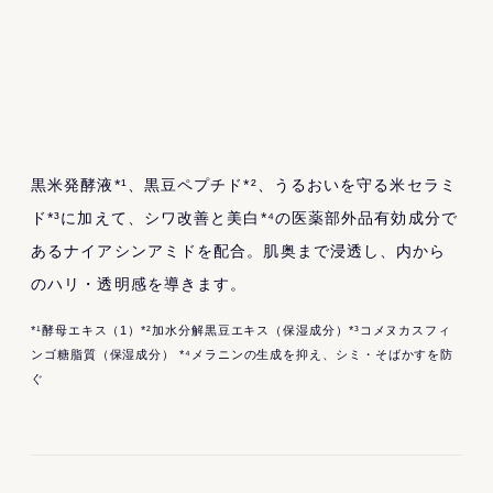
黒米発酵液*¹、黒豆ペプチド*²、うるおいを守る米セラミ
ド*³に加えて、シワ改善と美白*⁴の医薬部外品有効成分で
あるナイアシンアミドを配合。肌奥まで浸透し、内から
のハリ・透明感を導きます。
*¹酵母エキス（1）*²加水分解黒豆エキス（保湿成分）*³コメヌカスフィ
ンゴ糖脂質（保湿成分） *⁴メラニンの生成を抑え、シミ・そばかすを防
ぐ