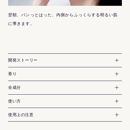
翌朝、パンっとはった、内側からふっくらする明るい肌
に導きます。
FAS=発酵と科学
開発ストーリー
晴れた日の京の小道の香り
香り
・有効成分
全成分
ナイアシンアミド
・その他成分
使い方
酵母エキス（１）
お肌に異常が生じていないかよく注意して使用してくだ
使用上の注意
加水分解黒豆エキス
さい。
コメヌカスフィンゴ糖脂質
お肌に合わないときは、ご使用をおやめください。