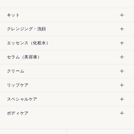
キット
クレンジング・洗顔
エッセンス（化粧水）
セラム（美容液）
クリーム
リップケア
スペシャルケア
¥
7,200
¥
5,940
[税込]
[税込]
ボディケア
¥
5,940
¥
5,940
[税込]
[税込]
¥
11,550
¥
7,200
[税込]
[税込]
180mL
180mL
200mL
120mL