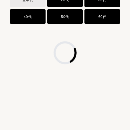
Ｌ−アルギニン
(1) 使用後は必ずしっかり蓋をしめてください。
１，２−ペンタンジオール
(2) 乳幼児の手の届かないところに保管してください。
40代
50代
60代
１，３−プロパンジオール
(3) 極端に高温または低温の場所、直射日光のあたる場所
グリセリンモノ２−エチルヘキシルエーテル
には保管しないでください。
ステアリルアルコール
ステアリン酸
１，３−ブチレングリコール
フェノキシエタノール
水酸化カリウム
香料
古代米の保存会との出会い