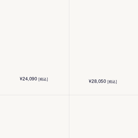
¥
15,140
[税込]
¥
6,600
[税込]
50g
40g
¥
10,010
¥
7,700
[税込]
[税込]
50g
2g
¥
4,400
¥
4,400
[税込]
[税込]
¥
8,030
[税込]
40g
40g
¥
24,090
[税込]
¥
28,050
[税込]
黒米の生産地・京都を拠点に