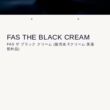
Product
04
All
Kit
Cleansing
Essence
Serum
Cream
Lip
Specialcare
Bodycare
FAS THE BLACK CREAM
FAS ザ ブラック クリーム (販売名:Fクリーム 医薬
部外品)
Information
News
Topics
Journal
Recruit
Gift
黒米発酵液*¹×黒豆ペプチド*²×ナイアシン
アミド
About
肌奥からハリ・透明感を導く 美白*³・シワ
改善クリーム
About FAS
Store
FAQ