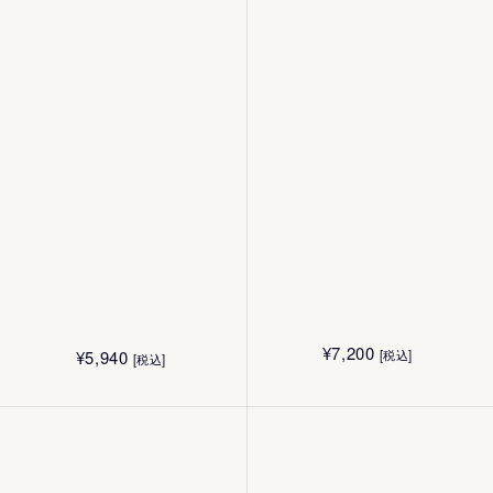
美しさとは、身の回りの美しさに気づ
¥
12,100
[税込]
¥
12,100
[税込]
¥
24,220
¥
15,140
30mL
く心
[税込]
[税込]
30mL
80g
50g
¥
4,180
¥
5,060
[税込]
[税込]
4.4g
12g
¥
16,500
¥
6,600
[税込]
[税込]
15g
10枚
¥
4,400
¥
4,400
[税込]
[税込]
40g
40g
¥
24,090
[税込]
¥
28,050
[税込]
¥
7,200
¥
5,940
[税込]
[税込]
¥
5,940
¥
5,170
[税込]
[税込]
180mL