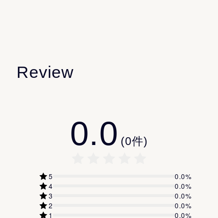
（C15—19）アルカン
BG
メトキシケイヒ酸エチルヘキシル
ポリリシノレイン酸ポリグリセリルー3
イソペンチルジオール
Review
ホウケイ酸（Ca／Al）
水添（スチレン／ブタジエン）コポリマー
硫酸Mg
0.0
サッカロミセス／コメ発酵液
ロドトルラ／イチジク果実発酵油
(
0
件)
加水分解ダイズエキス
グリコシルトレハロース
5
0.0
%
加水分解水添デンプン
4
0.0
%
3
0.0
%
プロパンジオール
2
0.0
%
エチルヘキシルグリセリン
1
0.0
%