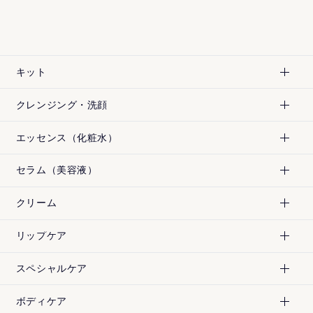
酸化チタン
酸化鉄
マイカ
キット
クレンジング・洗顔
エッセンス（化粧水）
セラム（美容液）
クリーム
リップケア
スペシャルケア
¥
7,200
¥
5,940
[税込]
[税込]
ボディケア