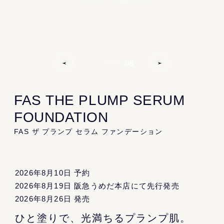
Product
All
Kit
Cleansing
05
Essence
Serum
Cream
Lip
Specialcare
Bodycare
FAS THE PLUMP SERUM
Information
FOUNDATION
FAS ザ プランプ セラム ファンデーション
News
Topics
Journal
Recruit
Gift
2026年8月10日 予約
2026年8月19日 阪急うめだ本店にて先行発売
About
2026年8月26日 発売
About FAS
Store
FAQ
ひと塗りで、光満ちるプランプ肌。