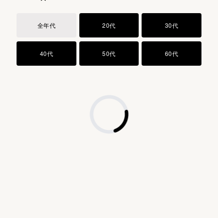
ジエチルアミノヒドロキシベンゾイル安息香酸ヘキシル
ジイソステアリン酸ポリグリセリルー3
全年代
20代
30代
ジステアルジモニウムヘクトライト
セスキイソステアリン酸ソルビタン
40代
50代
60代
ジメチコン
水酸化Al
テトラ（ジーt—ブチルヒドロキシヒドロケイヒ酸）ペン
タエリスリチル
ハイドロゲンジメチコン
フェノキシエタノール
水酸化Na
トリイソステアリン酸イソプロピルチタン
ステアロイルグルタミン酸2Na
トリエトキシカプリリルシラン
合成フルオロフロゴパイト