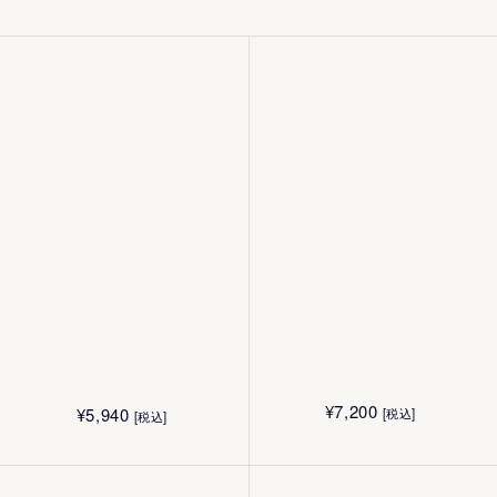
¥
5,940
¥
5,940
[税込]
[税込]
¥
11,550
¥
7,200
[税込]
[税込]
都府京丹後（芋野）の黒米を採用しています。
180mL
180mL
200mL
120mL
¥
12,100
[税込]
¥
12,100
美しさとは、身の回りの美しさに気づ
[税込]
¥
24,220
¥
15,140
30mL
[税込]
[税込]
30mL
80g
50g
く心
¥
4,180
¥
5,060
[税込]
[税込]
4.4g
12g
¥
16,500
¥
6,600
[税込]
[税込]
15g
10枚
¥
4,400
¥
4,400
[税込]
[税込]
40g
40g
¥
24,090
[税込]
¥
28,050
[税込]
¥
7,200
¥
5,940
[税込]
[税込]
¥
5,940
¥
5,170
[税込]
[税込]
明治時代から続く老舗麹店の職人とともに、1万種の中か
180mL