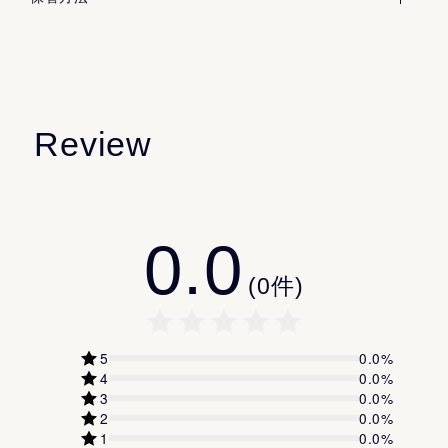
ミノ酸、ビタミンなど含む738種もの低分子発酵由来成
ミリスチン酸オクチルドデシル
・高温多湿・直射日光・急激な温度変化を避ける
ただし、保管環境が高温多湿・極端な低温、または直射
分が生まれることを確認しました。
グリセリン
・ご使用後は容器の口元を清潔に保つ
日光下であった場合は、まれに品質が変化することがご
ナイアシンアミド
・キャップをしっかり閉めていただく
※ 酵母エキス(1)(保湿成分)
ざいます。
ペンチレングリコール
※香り・色・質感に少しでも違和感を覚えられた際は、
次のような状態が見られる際は、品質が劣化している可
メドウフォーム油
ご使用をお控えください。
Review
能性がございますので、ご使用はお控えください。
炭酸ジカプリリル
・通常と異なる香りがする
（Ｃ１２−１６）アルコール
・内容物が分離している
セテアリルアルコール
・色調に変化がある
0.0
プロパンジオール
◆開封後の場合
ベヘニルアルコール
(
0
件)
一度開封された化粧品は、できるだけお早めにお使いい
加水分解シルク
ただくことをおすすめいたします。
たどりついたのは黒い米の発酵
加水分解ダイズエキス
開封後は空気に触れることで乾燥や固化が進んだり、微
5
0.0
%
ダイマージリノール酸（フィトステリル／イソステアリ
4
0.0
%
細なホコリや雑菌が混入することで、品質が徐々に損な
3
0.0
%
ル／セチル／ステアリル／ベヘニル）
われることがございます。
2
0.0
%
パルミチン酸
1
0.0
%