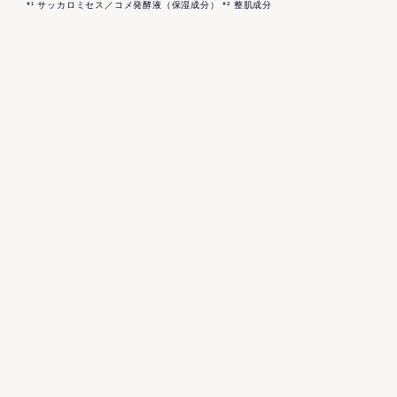
*¹ サッカロミセス／コメ発酵液（保湿成分） *² 整肌成分