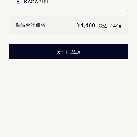
KAGARIBI
¥
4,400
4,400
単品合計価格
/
40g
40g
[税込]
カートに追加