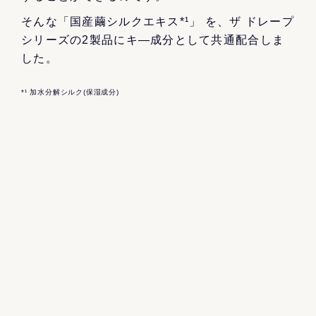
そんな「国産繭シルクエキス*¹」 を、ザ ドレープ
シリーズの2製品にキ―成分として共通配合しま
した。
*¹ 加水分解シルク(保湿成分)