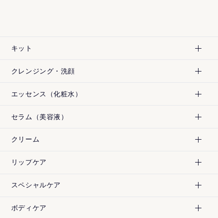
キット
クレンジング・洗顔
エッセンス（化粧水）
セラム（美容液）
クリーム
リップケア
スペシャルケア
アントシアニンをはじめとした白米より多くの栄養素を
¥
7,200
¥
5,940
[税込]
[税込]
含有することで、近年ますます健康素材として注目を集
ボディケア
める黒米。FASでは、そんな古代米を現代に蘇らせた京