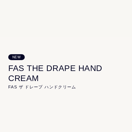
Product
All
Kit
Cleansing
Essence
Serum
Cream
Lip
Specialcare
Bodycare
NEW
FAS THE DRAPE HAND
Information
CREAM
News
Topics
Journal
Recruit
Gift
FAS ザ ドレープ ハンドクリーム
手にも顔レベルの潤いとハリを。
惜しみなくふっくら満たす
About
ハンドエイジングケア*¹
About FAS
Store
FAQ