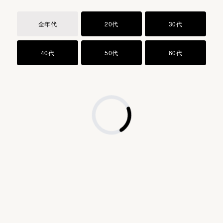
水添レシチン
長い開発と探索の末に出会った、京都府京丹後市の古代
ジメチコン
全年代
20代
30代
米、黒米。外部ストレスから身を守る丈夫な黒い表皮を
セテアリルグルコシド
纏った黒米は、発酵における分解の難易度が極めて高い
ダイズ油
40代
50代
60代
素材です。黒米との数百に及ぶ組み合わせから導き出し
フェノキシエタノール
た酵母「サッカロミセスベローナ」が厳しい環境下で発
カルボマー
酵する成分は、多彩な栄養素を代謝します。
水酸化Ｋ
エチルヘキシルグリセリン
（アクリレーツ／アクリル酸アルキル（Ｃ１０−３０））
クロスポリマー
酸化チタン
シリカ
アルミナ
トコフェロール
古代米の保存会との出会い
香料