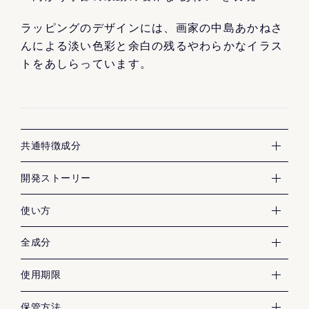
ラッピングのデザインには、画家の中島あかねさ
んによる淡い色彩と余白の残るやわらかなイラス
トをあしらっています。
FAS独自成分 黒米発酵液
共通特徴成分
FAS=発酵と科学
FAS誕生のきっかけは、古代米を復興させた京都府京丹
開発ストーリー
後市の黒米と、発酵の職人との出逢いです。
古代米黒米は栄養価が高く、とくに黒い色のもとである
使い方
適量を手のひらに出し、手指になじませてご使用くださ
アントシアニンを多く含んでいます。
・全成分
い。
全成分
サッカロミセス／コメ発酵液
◆未開封の場合
これにアルコールをほぼ作らない酵母を加え、発酵をコ
水
使用期限
未開封の状態で、適切な環境にて保管されている場合、3
ントロールすることで、ペプチド、ポリフェノール、ア
ＢＧ
以下の内容に注意して保存をお願いします
年以内であれば安心してご使用いただけます。
保管方法