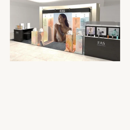
Product
All
Kit
Cleansing
Essence
Serum
Cream
Lip
Specialcare
Bodycare
Information
News
Topics
Journal
Recruit
Gift
About
About FAS
Store
FAQ