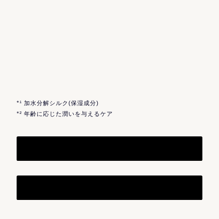
*¹ 加水分解シルク(保湿成分)
*² 年齢に応じた潤いを与えるケア