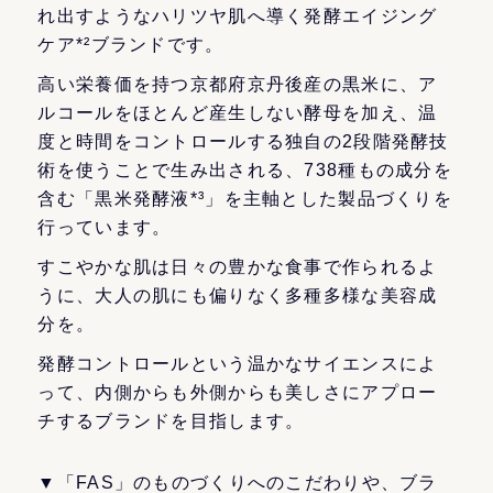
れ出すようなハリツヤ肌へ導く発酵エイジング
ケア*²ブランドです。
高い栄養価を持つ京都府京丹後産の黒米に、ア
ルコールをほとんど産生しない酵母を加え、温
度と時間をコントロールする独自の2段階発酵技
術を使うことで生み出される、738種もの成分を
含む「黒米発酵液*³」を主軸とした製品づくりを
行っています。
すこやかな肌は日々の豊かな食事で作られるよ
うに、大人の肌にも偏りなく多種多様な美容成
分を。
発酵コントロールという温かなサイエンスによ
って、内側からも外側からも美しさにアプロー
チするブランドを目指します。
▼「FAS」のものづくりへのこだわりや、ブラ