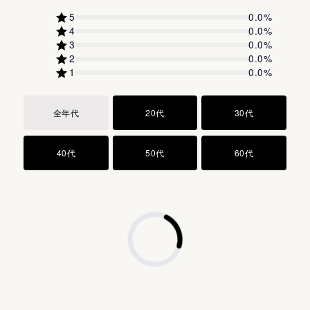
5
0.0
%
4
0.0
%
3
0.0
%
2
0.0
%
1
0.0
%
全年代
20代
30代
40代
50代
60代
品質の良いはちみつを育てるために、手間暇かけ丁寧に
養蜂に向き合う岡崎さんのお話を伺い、このはちみつを
使って、製品を作りたいと心から思いました。
アントシアニンをはじめとした白米より多くの栄養素を
品評会でも最優秀賞に選ばれた希少なはちみつは発酵さ
含有することで、近年ますます健康素材として注目を集
せるのが非常に難しく、研究員が5人の尽力のもと完成し
める黒米。FASでは、そんな古代米を現代に蘇らせた京都
ました。
府京丹後（芋野）の黒米を採用しています。