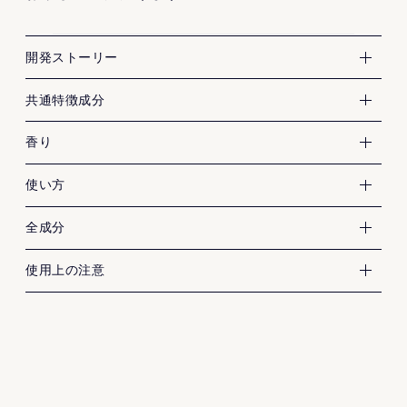
FASの発酵はちみつができるまで
開発ストーリー
FAS独自成分 黒米発酵液
共通特徴成分
ハーバルフローラルの香りで癒し時
FAS誕生のきっかけは、古代米を復興させた京都府京丹後
香り
間に
市の黒米と、発酵の職人との出逢いです。
古代米黒米は栄養価が高く、とくに黒い色のもとである
使い方
アントシアニンを多く含んでいます。
水
全成分
DPG
目もと・唇はデリケートなため、専用リムーバーで先に
これにアルコールをほぼ作らない酵母を加え、発酵をコ
ヤシ油脂肪酸PEG-7グリセリル
使用上の注意
落とすとより快適にお使いいただけます。
ントロールすることで、ペプチド、ポリフェノール、ア
グリセリン
お肌に異常が生じていないかよく注意して使用してくだ
ミノ酸、ビタミンなど含む738種もの低分子発酵由来成分
ラウリン酸ポリグリセリル-10
さい。
が生まれることを確認しました。
加水分解水添デンプン
①乾いた手でご使用ください。②手のひらに5プッシュと
原料となるはちみつを探す中で出会ったのが、京丹後の
傷、はれもの、湿疹等、異常のあるときは使わないでく
プロパンジオール
り、ポイントメイクが浮いてくるまで、摩擦にならない
※ サッカロミセス/コメ発酵液（保湿成分）
岡崎養蜂園。
ださい。
サッカロミセス/コメ発酵液
力加減で1分ほどマッサージしながらなじませてくださ