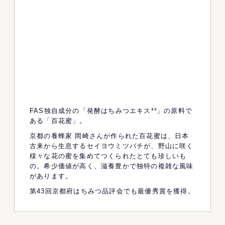
FAS独自成分の「発酵はちみつエキス*³」の原料で
ある「百花蜜」。
京都の養蜂家 岡崎さんが作られた百花蜜は、日本
古来から生息するセイヨウミツバチが、野山に咲く
様々な花の蜜を集めてつくられたとても珍しいも
の。希少価値が高く、滋養豊かで独特の複雑な風味
があります。
第43回京都府はちみつ品評会でも最優秀賞を獲得。