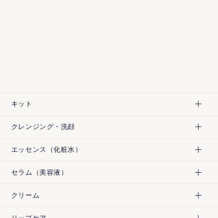
キット
クレンジング・洗顔
エッセンス（化粧水）
明治時代から続く老舗麹店の職人とともに、1万種の中か
セラム（美容液）
ら300種の酵母を試し、その中からアルコールをほぼ産生
しない酵母を選び抜きました。発酵独特の香りがしない
クリーム
のもこの酵母のおかげです。