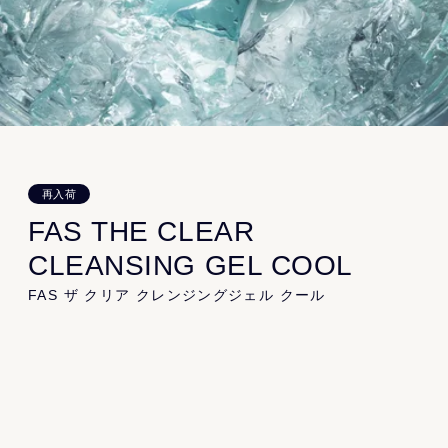
Product
All
Kit
Cleansing
Essence
Serum
Cream
Lip
Specialcare
Bodycare
再入荷
FAS THE CLEAR
Information
CLEANSING GEL COOL
News
Topics
Journal
Recruit
Gift
FAS ザ クリア クレンジングジェル クール
About
発酵はちみつクレンジングジェルに
About FAS
Store
FAQ
夏くすみ*を防ぐクールタイプが限定登場