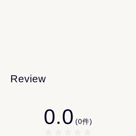
素材です。黒米との数百に及ぶ組み合わせから導き出し
フェノキシエタノール
た酵母「サッカロミセスベローナ」が厳しい環境下で発
香料
酵する成分は、多彩な栄養素を代謝します。
Review
「よく見回りに行ったり世話をすると、ハチはやっぱり
恩返ししてくれる」
0.0
「野菜の朝獲りと同じように、はちみつも朝一に絞るこ
とで良い蜜を取れるんです」
(
0
件)