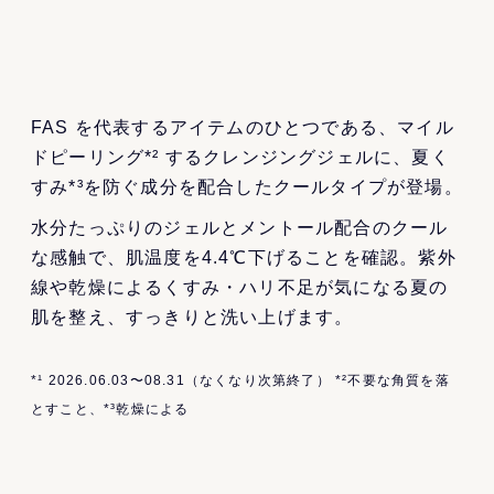
FAS を代表するアイテムのひとつである、マイル
ドピーリング*² するクレンジングジェルに、夏く
すみ*³を防ぐ成分を配合したクールタイプが登場。
水分たっぷりのジェルとメントール配合のクール
な感触で、肌温度を4.4℃下げることを確認。紫外
線や乾燥によるくすみ・ハリ不足が気になる夏の
肌を整え、すっきりと洗い上げます。
*¹ 2026.06.03〜08.31（なくなり次第終了） *²不要な角質を落
とすこと、*³乾燥による