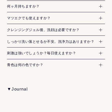
屋外で毎日作業をされていながら、ハリツヤある岡崎さ
使用中、又は使用後日光にあたって、 赤味、はれ、かゆ
クレンジングジェル 180mLは1.5ヶ月分です。
グルコノバクター/ハチミツ発酵液
何ヶ月持ちますか？
い。③水又はぬるま湯で十分に洗い流してください。W洗
ベルガモット、ゼラニウム、パチュリなどの天然精油を
んの肌に驚きました。
み、刺激、色抜け(白斑等)や黒ずみ等の異常があらわれた
プセウドジマツクバエンシス/(オリーブ油/グリセリン/ダ
顔は不要です。
ブレンドしたハーバルフローラルの香りです。汚れを落
水溶性のジェルのため、マツエクをしていても使用でき
ときは、使用を中止し、皮膚科専門医等にご相談される
マツエクでも使えますか？
イズタンパク)発酵物
としながら気分までリセットされるような、爽やかな精
ます。
ことをおすすめします。
カルボマー
クレンジングジェルはW洗顔不要です。クレンジング後の
油のブレンドをお楽しみいただけます。
クレンジングジェル後、洗顔は必要ですか？
そのまま使用を続けますと悪化することがあります。
キサンタンガム
洗顔は必要ありません。
頑張った1日のおわりに、心地よいスキンケアタイムを過
目に入ったときは、直ちに洗い流してください。
発酵はちみつエキス*¹により、不要な汚れをしっかり捉え
しっかり洗い落とせるか不安。洗浄力はありますか？
グルコシルヘスペリジン
ごしませんか。
目に異物感が残る場合は、眼科医にご相談ください。
て洗い落とすことができます。また、オイルフリー*²でさ
エチルヘキシルグリセリン
毎日メイクを落としながらマイルドピーリング*できるよ
刺激は強いでしょうか？毎日使えますか？
乳幼児の手の届かないところに保管してください。
らさらとして水切れのよい使用感のため、つるりと洗い
水酸化K
うに、肌の負担をおさえた設計にしております。全製品
極端に高温又は低温の場所、直射日光のあたる場所には
流すことができます。
ボトルが青色、中身は半透明の白色となっております。
青色は何の色ですか？
ペンチレングリコール
で敏感肌のパッチテストを行っておりますが、刺激がご
保管しないでください。
メイクが落ちづらい場合は、FAS ザ クリア クレンジング
メントキシプロパンジオール
不安な方は、ポイントリムーバーなどを使用し、目元を
オイルのご使用をお勧めいたします。
メチルジイソプロピルプロピオン酸アミド
避けてのご使用をおすすめ致します。
「蜜を取り出すため遠心分離機をぐるぐる回す時、顔に
▼Journal
メントール
*¹グルコノバクター/ハチミツ発酵液（保湿成分）*² 香料
はちみつを直に浴びているんです。」と岡崎さん。
* 不要な角質を落とすこと
長い開発と探索の末に出会った、京都府京丹後市の古代
クエン酸
を除く
屋外で毎日作業をされていながら、ハリツヤある岡崎さ
米、黒米。外部ストレスから身を守る丈夫な黒い表皮を
クエン酸Na
んの肌に驚きました。
纏った黒米は、発酵における分解の難易度が極めて高い
異性化糖