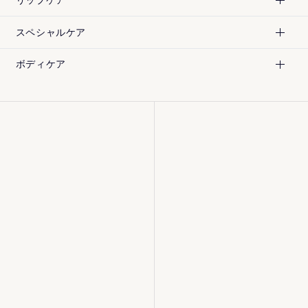
リップケア
スペシャルケア
¥
7,200
¥
5,940
[税込]
[税込]
ボディケア
¥
5,940
¥
5,940
[税込]
[税込]
¥
11,550
¥
7,200
[税込]
[税込]
180mL
180mL
200mL
120mL
¥
12,100
[税込]
¥
12,100
[税込]
¥
24,220
¥
15,140
30mL
[税込]
[税込]
30mL
80g
50g
¥
4,180
¥
5,060
[税込]
[税込]
4.4g
12g
¥
16,500
¥
6,600
[税込]
[税込]
15g
10枚
¥
4,400
¥
4,400
[税込]
[税込]
40g
40g