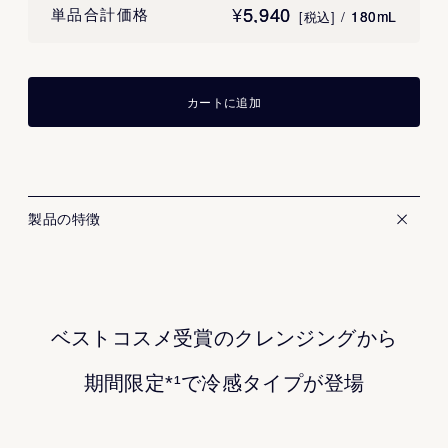
¥
5,940
5,940
単品合計価格
/
180mL
180mL
[税込]
カートに追加
製品の特徴
ベストコスメ受賞のクレンジングから
期間限定*¹で冷感タイプが登場