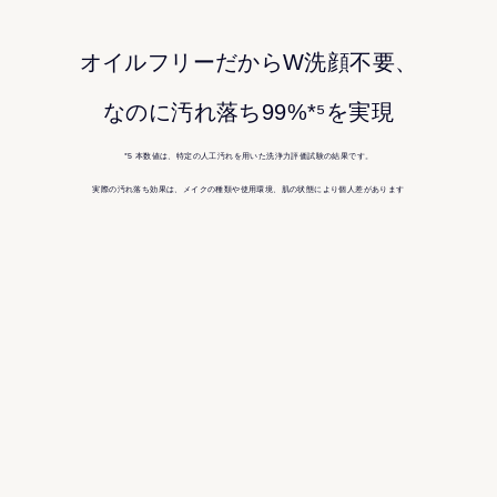
オイルフリーだからW洗顔不要、
なのに汚れ落ち99%*⁵を実現
*5 本数値は、特定の人工汚れを用いた洗浄力評価試験の結果です。
実際の汚れ落ち効果は、メイクの種類や使用環境、肌の状態により個人差があります