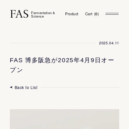
Fermentation &
Product
Cart
(
0
0
)
Science
2025.04.11
FAS 博多阪急が2025年4月9日オー
プン
Back to List
My Page
Login
Membership Program
Favorites