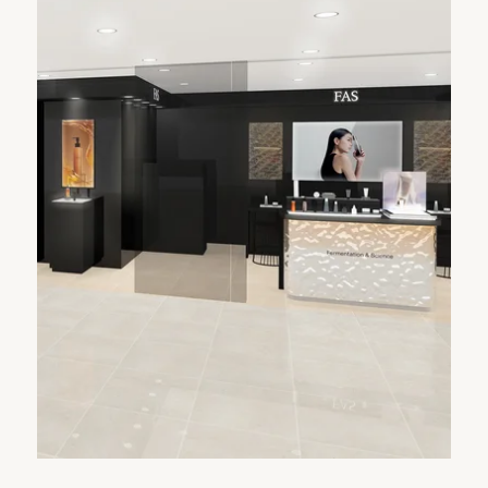
Product
All
Kit
Cleansing
Essence
Serum
Cream
Lip
Specialcare
Bodycare
Information
News
Topics
Journal
Recruit
Gift
About
About FAS
Store
FAQ