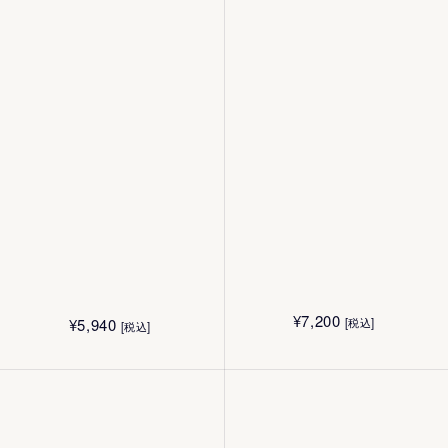
美しさとは、身の回りの美しさに気づ
¥
12,100
[税込]
¥
12,100
[税込]
¥
24,220
¥
15,140
30mL
く心
[税込]
[税込]
30mL
80g
50g
¥
4,180
¥
5,060
[税込]
[税込]
4.4g
12g
¥
16,500
¥
6,600
[税込]
[税込]
15g
10枚
¥
4,400
¥
4,400
[税込]
[税込]
40g
40g
¥
24,090
[税込]
¥
28,050
[税込]
¥
7,200
¥
5,940
[税込]
[税込]
¥
5,940
¥
5,170
[税込]
[税込]
180mL