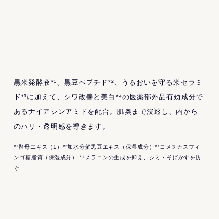
黒米発酵液*¹、黒豆ペプチド*²、うるおいを守る米セラミ
ド*³に加えて、シワ改善と美白*⁴の医薬部外品有効成分で
あるナイアシンアミドを配合。肌奥まで浸透し、内から
のハリ・透明感を導きます。
*¹酵母エキス（1）*²加水分解黒豆エキス（保湿成分）*³コメヌカスフィ
ンゴ糖脂質（保湿成分） *⁴メラニンの生成を抑え、シミ・そばかすを防
ぐ