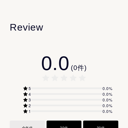
水素添加大豆リン脂質
水素添加大豆リゾリン脂質
化粧品がお肌に合わないとき、即ち次のような場合に
メドウフォーム油
は、使用を中止してください。
Review
アロマ調香デザイナーの齋藤智子さん監修の元、晴れた
シア脂
そのまま化粧品類の使用を続けますと、症状を悪化さ
日の哲学の道の朝6時をイメージした香りを開発。みずみ
精製水
せることがありますので、
ずしい草花の奥に、柚子と檜がほんのりと。透明感のあ
ジリノール酸ジ（フィトステリル／イソステアリル／セ
皮膚科専門医等にご相談されることをおすすめしま
るエレガントなハーバルシトラスの香りが、スキンケア
0.0
チル／ステアリル／ベヘニル）
す。
タイムを癒やしの時間に昇華します。
付属のスパチュラで、手のひらに大き目のパール粒２個
グルコシルヘスペリジン
(1) 使用中、赤み・はれ・かゆみ・刺激・色抜け（白斑
(
0
件)
分をとり、顔全体をひきあげるようになじませてくださ
濃グリセリン
等）や黒ずみ等の異常があらわれた場合
たどりついたのは黒い米の発酵
い。
カルボキシビニルポリマー
(2) 使用したお肌に、直射日光があたって上記のような
5
0.0
%
メチルポリシロキサン
異常があらわれた場合
4
0.0
%
α−オレフィンオリゴマー
3
0.0
%
傷やはれもの、しっしん等、異常のある部位にはお使い
2
0.0
%
トリ２−エチルヘキサン酸グリセリル
にならないでください。
1
0.0
%
モノステアリン酸ポリグリセリル
自己乳化型モノステアリン酸グリセリル
🔹保管及び取扱い上の注意
全年代
20代
30代