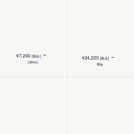
¥
6,930
¥
6,930
[税込]
[税込]
250mL
250mL
~
¥
7,200
~
[税込]
¥
24,220
[税込]
120mL
80g
FASインタビュー動画