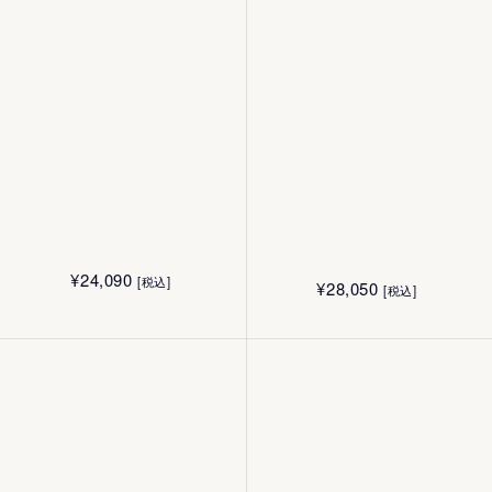
¥
15,140
[税込]
¥
6,600
[税込]
50g
40g
¥
10,010
¥
7,700
[税込]
[税込]
50g
2g
¥
4,400
¥
4,400
[税込]
[税込]
¥
8,030
[税込]
40g
40g
¥
24,090
[税込]
¥
28,050
[税込]
黒米の生産地・京都を拠点に