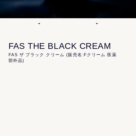
Product
03
All
Kit
Cleansing
Essence
Serum
Cream
Lip
Specialcare
Bodycare
FAS THE BLACK CREAM
FAS ザ ブラック クリーム (販売名:Fクリーム 医薬
部外品)
Information
News
Topics
Journal
Recruit
Gift
黒米発酵液*¹×黒豆ペプチド*²×ナイアシン
アミド
About
肌奥からハリ・透明感を導く 美白*³・シワ
改善クリーム
About FAS
Store
FAQ