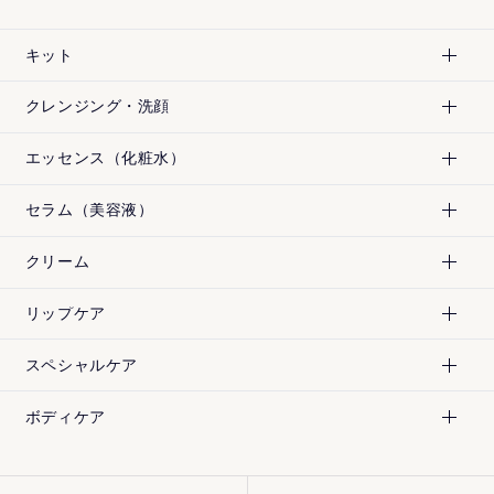
キット
クレンジング・洗顔
エッセンス（化粧水）
セラム（美容液）
クリーム
リップケア
スペシャルケア
¥
7,200
¥
5,940
[税込]
[税込]
ボディケア
¥
5,940
¥
5,940
[税込]
[税込]
¥
11,550
¥
7,200
[税込]
[税込]
180mL
180mL
200mL
120mL