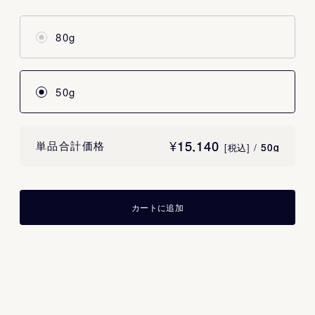
80g
50g
¥
15,140
15,140
単品合計価格
/
50g
50g
[税込]
カートに追加