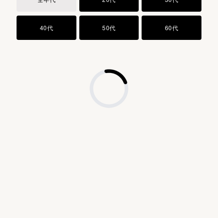
Ｌ−アルギニン
(1) 使用後は必ずしっかり蓋をしめてください。
１，２−ペンタンジオール
(2) 乳幼児の手の届かないところに保管してください。
40代
50代
60代
１，３−プロパンジオール
(3) 極端に高温または低温の場所、直射日光のあたる場所
グリセリンモノ２−エチルヘキシルエーテル
には保管しないでください。
ステアリルアルコール
ステアリン酸
１，３−ブチレングリコール
フェノキシエタノール
水酸化カリウム
香料
古代米の保存会との出会い