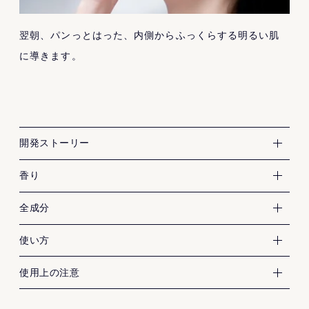
翌朝、パンっとはった、内側からふっくらする明るい肌
に導きます。
FAS=発酵と科学
開発ストーリー
晴れた日の京の小道の香り
香り
・有効成分
全成分
ナイアシンアミド
・その他成分
使い方
酵母エキス（１）
お肌に異常が生じていないかよく注意して使用してくだ
使用上の注意
加水分解黒豆エキス
さい。
コメヌカスフィンゴ糖脂質
お肌に合わないときは、ご使用をおやめください。